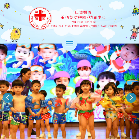
Skip
to
仁
main
濟
content
醫
院
>
董
切
換
伯
選
英
單
幼
稚
園/
幼
兒
中