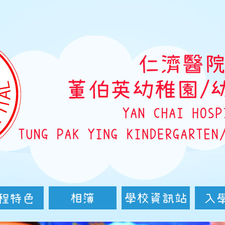
仁
濟
醫
院
董
伯
英
幼
稚
課程特色
相簿
學校資訊站
課室外進行體驗式
兒中心
協作
展
標
華文化校本學習活動
親子伴讀計劃
課程簡介
品德教育
增潤課程
周年校慶活動
升小一統計
家長心聲
學校通訊
載譽榜
幼