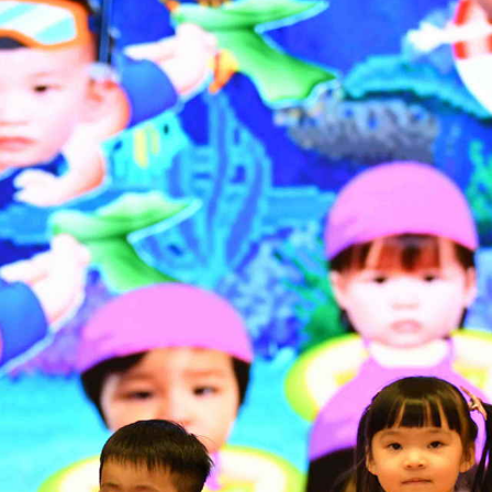
/
學習活動天地
幼
兒
中
心