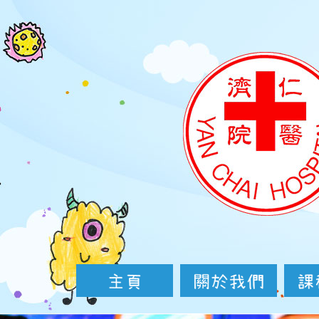
Skip
to
main
content
主頁
關於我們
校園虛擬實境(VR)
最新消息
校園生活
院屬幼稚園/幼
社區及專業
教育專業發
使命與目
學校歷史
行政架構
服務介紹
家校合作
聯絡我們
中