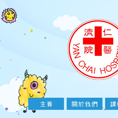
Skip
to
main
content
主頁
關於我們
校園虛擬實境(VR)
最新消息
校園生活
院屬幼稚園/幼
社區及專業
教育專業發
使命與目
學校歷史
行政架構
服務介紹
家校合作
聯絡我們
中