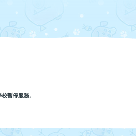
/
學習活動天地
幼
兒
中
心
學校暫停服務。