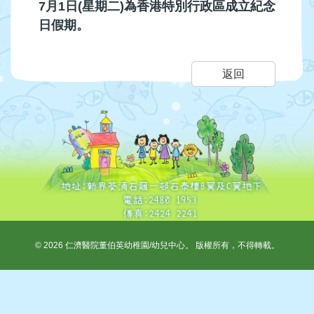
7月
1
日
(
星期二
)
為香港特別行政區成立紀念
心
日假期。
返回
©
2026
仁濟醫院董伯英幼稚園/幼兒中心。 版權所有，不得轉載。