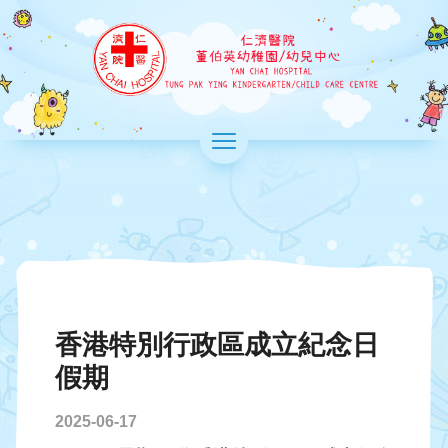
Skip
to
仁
main
濟
content
醫
院
>
董
切
換
伯
選
英
單
幼
稚
園/
香港特別行政區成立紀念日
幼
假期
兒
2025-06-17
中